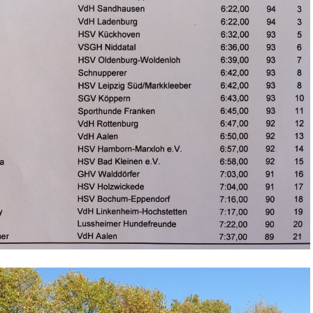
l
e
n