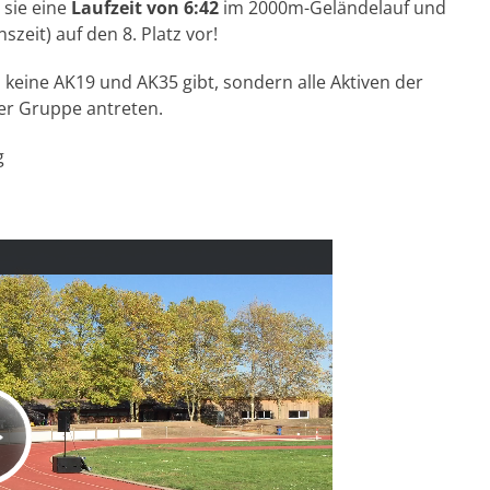
 sie eine
Laufzeit von 6:42
im 2000m-Geländelauf und
szeit) auf den 8. Platz vor!
 keine AK19 und AK35 gibt, sondern alle Aktiven der
ner Gruppe antreten.
g
V