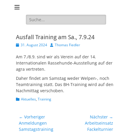
Website des Hundesport Verein HSV Markkleeberg / Leipzig Süd
Hundesport
e.V.
Verein HSV
Suchen
nach:
Markkleeberg /
Leipzig Süd e.V.
Ausfall Training am Sa., 7.9.24
Veröffentlicht
Autor
31. August 2024
Thomas Fiedler
am
Am 7./8.9. sind wir als Verein auf der 14.
Internationalen Rassehunde-Ausstellung auf der
agra vertreten.
Daher findet am Samstag weder Welpen-, noch
Teamtraining statt. Das BH-Training wird auf den
Nachmittag verschoben.
Kategorien
Aktuelles
,
Training
Beitragsnavigation
← Vorheriger
Nächster →
Vorheriger
Nächster
Anmeldungen
Arbeitseinsatz
Beitrag:
Beitrag:
Samstagstraining
Fackelturnier