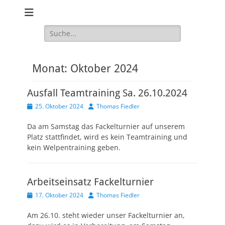
Website des Hundesport Verein HSV Markkleeberg / Leipzig Süd
Hundesport
e.V.
Verein HSV
Suchen
nach:
Markkleeberg /
Leipzig Süd e.V.
Monat:
Oktober 2024
Ausfall Teamtraining Sa. 26.10.2024
Veröffentlicht
Autor
25. Oktober 2024
Thomas Fiedler
am
Da am Samstag das Fackelturnier auf unserem
Platz stattfindet, wird es kein Teamtraining und
kein Welpentraining geben.
Arbeitseinsatz Fackelturnier
Veröffentlicht
Autor
17. Oktober 2024
Thomas Fiedler
am
Am 26.10. steht wieder unser Fackelturnier an,