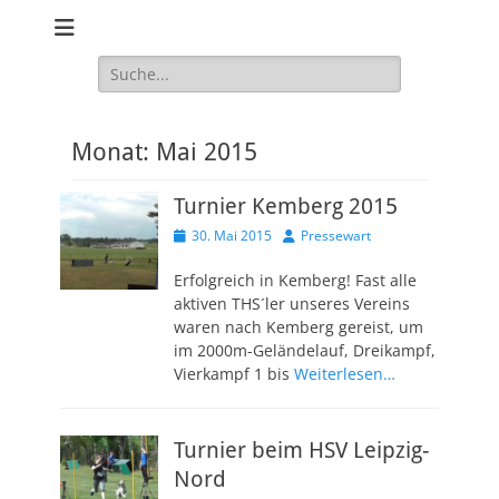
Website des Hundesport Verein HSV Markkleeberg / Leipzig Süd
Hundesport
e.V.
Verein HSV
Suchen
nach:
Markkleeberg /
Leipzig Süd e.V.
Monat:
Mai 2015
Turnier Kemberg 2015
Veröffentlicht
Autor
30. Mai 2015
Pressewart
am
Erfolgreich in Kemberg! Fast alle
aktiven THS´ler unseres Vereins
waren nach Kemberg gereist, um
im 2000m-Geländelauf, Dreikampf,
Vierkampf 1 bis
Weiterlesen…
Turnier beim HSV Leipzig-
Nord