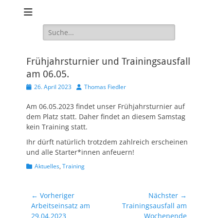
Website des Hundesport Verein HSV Markkleeberg / Leipzig Süd
Hundesport
e.V.
Verein HSV
Suchen
nach:
Markkleeberg /
Leipzig Süd e.V.
Frühjahrsturnier und Trainingsausfall
am 06.05.
Veröffentlicht
Autor
26. April 2023
Thomas Fiedler
am
Am 06.05.2023 findet unser Frühjahrsturnier auf
dem Platz statt. Daher findet an diesem Samstag
kein Training statt.
Ihr dürft natürlich trotzdem zahlreich erscheinen
und alle Starter*innen anfeuern!
Kategorien
Aktuelles
,
Training
Beitragsnavigation
← Vorheriger
Nächster →
Vorheriger
Nächster
Arbeitseinsatz am
Trainingsausfall am
Beitrag:
Beitrag:
29.04.2023
Wochenende