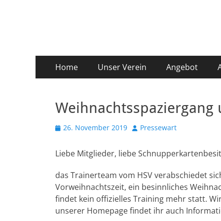
Hundesport Verein
Website des Hundesport Verein HSV Markkleeberg 
Primäres
Zum
Home
Unser Verein
Angebot
Inhalt
Menü
springen
Weihnachtsspaziergang 
Veröffentlicht
Autor
26. November 2019
Pressewart
am
Liebe Mitglieder, liebe Schnupperkartenbesit
das Trainerteam vom HSV verabschiedet sich 
Vorweihnachtszeit, ein besinnliches Weihnac
findet kein offizielles Training mehr statt. 
unserer Homepage findet ihr auch Informat