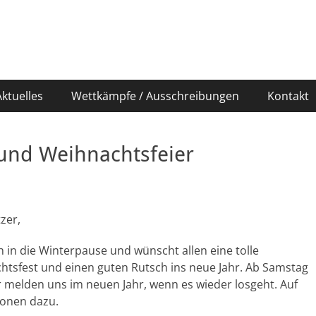
 HSV Markkleeberg / Leip
/ Leipzig Süd e.V.
Aktuelles
Wettkämpfe / Ausschreibungen
Kontakt
und Weihnachtsfeier
zer,
in die Winterpause und wünscht allen eine tolle
htsfest und einen guten Rutsch ins neue Jahr. Ab Samstag
Wir melden uns im neuen Jahr, wenn es wieder losgeht. Auf
ionen dazu.