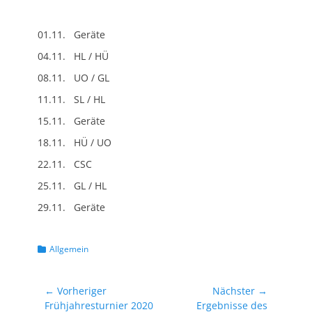
01.11. Geräte
04.11. HL / HÜ
08.11. UO / GL
11.11. SL / HL
15.11. Geräte
18.11. HÜ / UO
22.11. CSC
25.11. GL / HL
29.11. Geräte
Kategorien
Allgemein
Beitragsnavigation
← Vorheriger
Nächster →
Vorheriger
Nächster
Frühjahresturnier 2020
Ergebnisse des