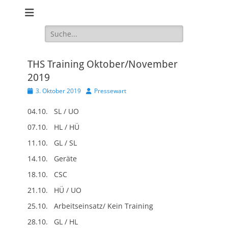
Website des Hundesport Verein HSV Markkleeberg / Leipzig Süd
Hundesport
e.V.
Verein HSV
Suchen
nach:
Markkleeberg /
Leipzig Süd e.V.
THS Training Oktober/November
2019
Veröffentlicht
Autor
3. Oktober 2019
Pressewart
am
04.10. SL / UO
07.10. HL / HÜ
11.10. GL / SL
14.10. Geräte
18.10. CSC
21.10. HÜ / UO
25.10. Arbeitseinsatz/ Kein Training
28.10. GL / HL